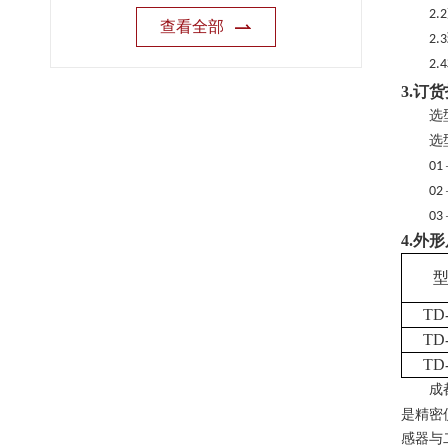
2
.2
查看全部
2.3
2.4
3.
订货
选
选
01
02
03
4.外
TD-
TD-
TD-
成
是精密
感器与