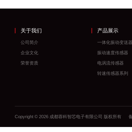
关于我们
产品展示
公司简介
一体化振动变送
企业文化
振动速度传感器
荣誉资质
电涡流传感器
转速传感器系列
Copyright © 2026 成都蓉科智芯电子有限公司 版权所有