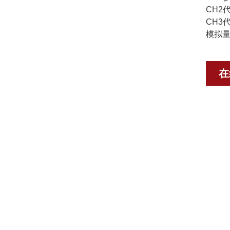
CH2
CH3
模拟量
在