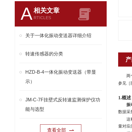
A
相关文章
RTICLES
关于一体化振动变送器详细介绍
转速传感器的分类
产
HZD-B-4一体化振动变送器（带显
两
示）
参见［
1.概述
JM-C-7F挂壁式反转速监测保护仪功
振
能与选型
数据采
这
量对应
查看全部