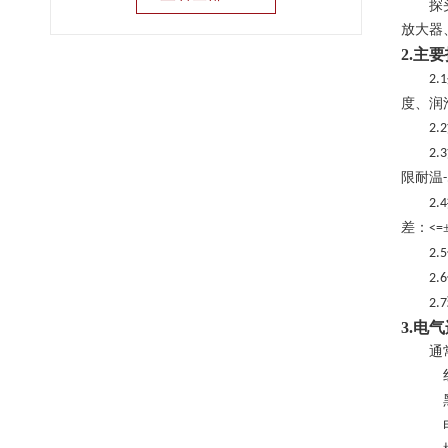
探
放大器
2.
主要
2.1
度、润
2.2
2.3
限耐温
2.4
差：
<=
2.5
2.6
2.7
3.
电气
通