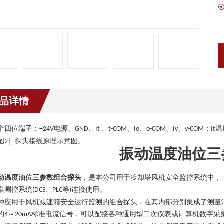
品详情
个四位端子：
电源、
、
、
、
、
、
、
：
温
+24V
GND
It
t-COM
Io
o-COM
Iv
v-COM
It
图
］探头接线原理示意图。
2
振动温度油位三
动温度油位三参数组合探头
，是本公司用于冷却塔风机安全监控系统中，
集测控系统
、
等
连接使用。
(DCS
PLC
)
种应用于风机减速箱安全运行监测的组合探头，在其内部分别集成了测量
的
～
标准电流信号，可以配接各种通用型二次仪表或计算机数字采
4
20mA