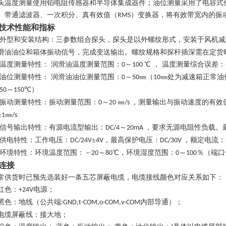
头温度测量使用铂电阻传感器和半导体集成器件；油位测量采用了电容式
、带通滤波器、一次积分、真有效值（
）变换器，将有效带宽内的振
RMS
技术性能和指标
外型和安装结构：三参数组合探头，探头是以外螺纹形式，安装于风机减
滑油油位和箱体振动信号，完成变送输出。螺纹规格和探杆插深需在定货
温度测量特性：
润滑油温度测量范围：
～
℃ ， 温度测量综合误差：
0
100
油位测量特性：
润滑油油位测量范围：
～
㎜（
㎜处为减速箱正常油
0
50
10
～
℃）
-50
150
振动测量特性：振动测量范围：
～
㎜
，测量输出与振动速度的有效
0
20
/s
±
㎜
1
/s
信号输出特性：有源电流型输出：
～
，要求无源电阻性负载。
DC/4
20mA
供电特性：工作电压：
±
，最高保护电压：
，额定电流：
DC/24V
4V
DC/30V
环境特性：环境温度范围：－
～
℃，环境湿度范围：
～
％（端口
20
80
0
100
连接
常供货时已预先选装好一条五芯屏蔽电缆，电缆接线颜色对应关系如下：
红色：
电源；
+24V
黑色：地线（公共端
内部导通）；
:GND,t-COM,o-COM,v-COM
电缆屏蔽线：接大地；