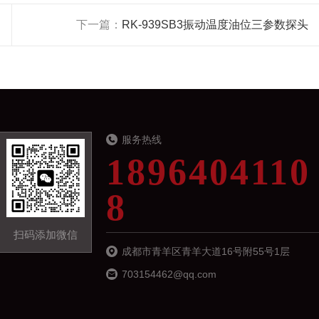
下一篇：
RK-939SB3振动温度油位三参数探头
服务热线
1896404110
8
扫码添加微信
成都市青羊区青羊大道16号附55号1层
703154462@qq.com