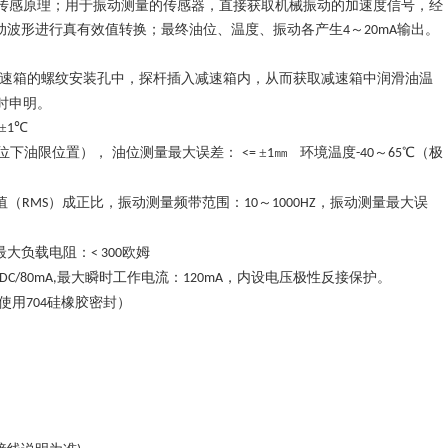
传感原理；用于振动测量的传感器，直接获取机械振动的加速度信号，经
动波形进行真有效值转换；最终油位、温度、振动各产生
～
输出。
4
20mA
速箱的螺纹安装孔中，探杆插入减速箱内，从而获取减速箱中润滑油温
时申明。
±
℃
1
位下油限位置）， 油位测量最大误差：
±
㎜
环境温度
～
℃
（极
<=
1
-40
65
值（
）成正比，振动测量频带范围：
～
，振动测量最大误
RMS
10
1000HZ
最大负载电阻：
欧姆
< 300
最大瞬时工作电流：
，内设电压极性反接保护。
DC/80mA,
120mA
使用
硅橡胶密封）
704