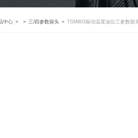
品中心
> >
三/四参数探头
>
TSM803振动温度油位三参数探