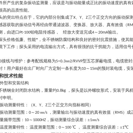
件所产生的复杂振动监测量，应该是与振动能量成正比的振动速度的真有
很高的品质性能。
头的突出特点在于，它的内部分别集成了
、
、
三个正交方向的振动探
X
Y
Z
感器获取的振动信号再经由带通滤波器、变换器、放大器、真有效值（
RM
测，由进口
铂电阻传感器，
经放大变送完成
～
输出。
Pt-100
4
20mA
探头价格低廉、性能*，全不锈钢防腐结构和良好的密封抗震措施，使其
境下工作；探头采用的电流输出方式，具有很强的抗干扰能力，适用信号
接线与维护：参考配线规格为
×
㎜
型五芯屏蔽电缆，电缆密封
0
5
0.3
2
/
RVVP
封！用户最好在出厂时向厂方定制一条长度为
～
的预封装电缆，安
10
15m
和技术性能
外型和安装结构
不锈钢全封闭防水结构，重量约
，探头是以外螺纹形式，安装于风
0.
8
kg
时申明。
振动测量特性：（
、
、
三个正交方向指标相同）
X
Y
Z
振动测量范围：
～
㎜
，测量输出与振动速度的真有效值（
）成
0
20
/
s
RMS
量频带范围：
～
，振动测量综合误差：
±
㎜
10
1
000HZ
1
/s
温度测量特性：
温度测量范围：
～
℃ ， 温度测量综合误差：±
℃
0
100
1