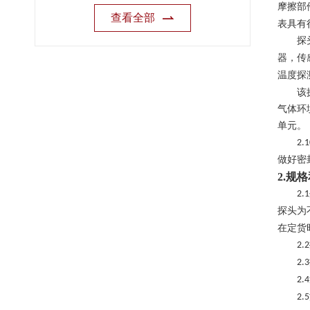
摩擦部
查看全部
表具有
探
器，传
温度探
该
气体环
单元。
2.1
做好密
2.
规格
2.1
探头为
在定货
2.2
2.3
2.4
2.5