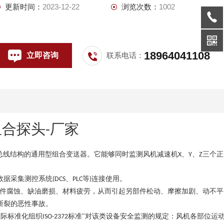
更新时间：
2023-12-22
浏览次数：
1002
18964041108
立即咨询
联系电话：
组合
探头
厂家
-
总线结构的通用型组合变送器。它能够同时监测风机减速机
、
、
三个正
X
Y
Z
数据采集测控系统
、
等
连接使用。
(DCS
PLC
)
件腐蚀、缺油磨损、材料疲劳，从而引起另部件松动、摩擦加剧、动不平
断裂的恶性事故。
国际标准化组织
标准"对该类设备安全监测的规定：风机各部位运
ISO-2372