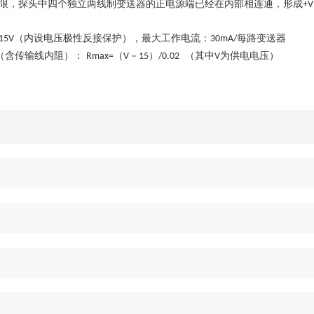
限，探头中四个独立两线制变送器的正电源端已经在内部相连通，形成
+V
（内设电压极性反接保护），最大工作电流：
每路变送器
15
V
30
mA
/
（含传输线内阻）：
（
－
）
（其中
为供电电压）
Rmax=
V
15
/0.02
V