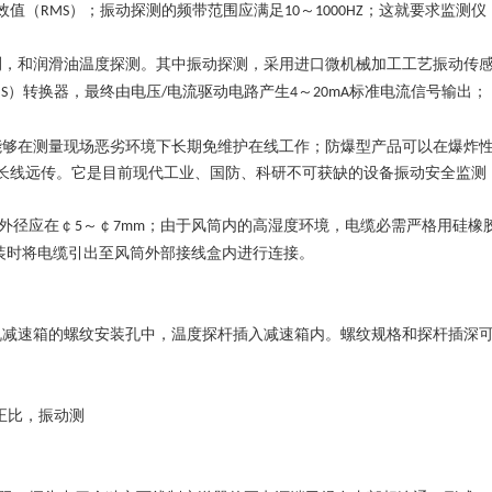
效值（
）；振动探测的频带范围应满足
～
；这就要求监测仪
RMS
10
1000HZ
测，和润滑油温度探测。其中振动探测，采用进口微机械加工工艺振动传
）转换器，最终由电压
电流驱动电路产生
～
标准电流信号输出；
S
/
4
20mA
能够在测量现场恶劣环境下长期免维护在线工作；防爆型产品可以在爆炸
长线远传。它是目前现代工业、国防、科研不可获缺的设备振动安全监测
外径应在￠
～
￠
；由于风筒内的高湿度环境，电缆必需严格用硅橡
5
7
mm
装时将电缆引出至风筒外部接线盒内进行连接。
机减速箱的螺纹安装孔中，温度探杆插入减速箱内。螺纹规格和探杆插深
正比，振动测