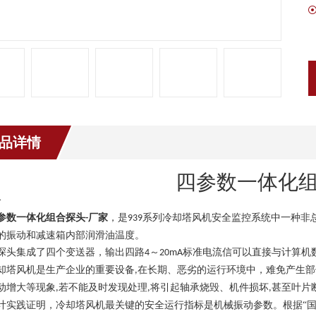
品详情
四参数一体化
介
参数一体化
组合
探头
厂家
，是
系列冷却塔风机安全监控系统中一种非
-
939
的振动和减速箱内部润滑油温度。
探头集成了四个变送器，输出四路
～
标准电流信可以直接与计算机
4
20
m
A
却塔风机是生产企业的重要设备
在长期、恶劣的运行环境中，难免产生部
,
动增大等现象
若不能及时发现处理
将引起轴承烧毁、机件损坏
甚至叶片
,
,
,
计实践证明，冷却塔风机最关键的安全运行指标是机械振动参数。根据
“