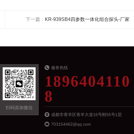
下一篇：
KR-939SB4四参数一体化组合探头-厂家
服务热线
1896404110
8
扫码添加微信
成都市青羊区青羊大道16号附55号1层
703154462@qq.com