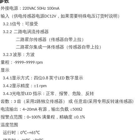
参数
外接电源：
1
220VAC 50Hz 100mA
输入（供电传感器电源
，如果需要特殊电压订货时说明）
2
DC12V
信号：可接受
3.2.1
二路电涡流传感器
3.2.2
二路霍尔传感器（传感器自带上拉）
二路霍尔集成一体传感器（传感器自带上拉）
波形：方波
3.2.3
量程：
3
-9999~9999 rpm
显示
4
显示方式：四位
英寸
数字显示
3.4.1
0.8
LED
显示精度：
±
3.4.2
1 rpm
光电管
指示：正常、报警、危险、反转
3.4.3
LED
齿数：
齿（采用
路独立传感器） 或 任意齿
采用专用反转速传感器
5
3
2
(
)
电流输出：
有源，输出负载 ≤
Ω
6
4~20mA
500
报警点范围：
满量程，精确度 ±
7
0~100%
0.1%
温度范围
9
运行时：
℃
℃
0
~+65