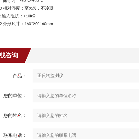
储存时：
℃
℃
-30
~+80
相对湿度：至
，不冷凝
10
95%
输入阻抗：
Ω
1
>10K
外形尺寸：
12
160*80*160mm
线咨询
产品：
您的单位：
您的姓名：
联系电话：