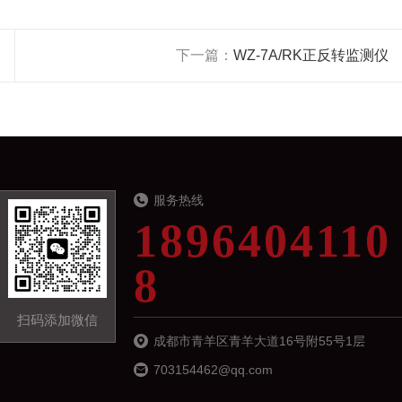
下一篇：
WZ-7A/RK正反转监测仪
服务热线
1896404110
8
扫码添加微信
成都市青羊区青羊大道16号附55号1层
703154462@qq.com