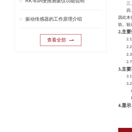
RK-63A便携测振仪功能说明
三
四
因此本
振动传感器的工作原理介绍
轨。较
2.
主要
2.1
查看全部
2
.
2
2.3
2.7
3.
主要
3.1
3.2
4.显示