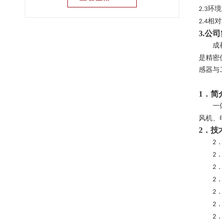
环境
2.3
相对
2.4
3.公
成
是精密
感器与
1．简
一
风机、
2
．
技
2
2
2
2
2
2
2