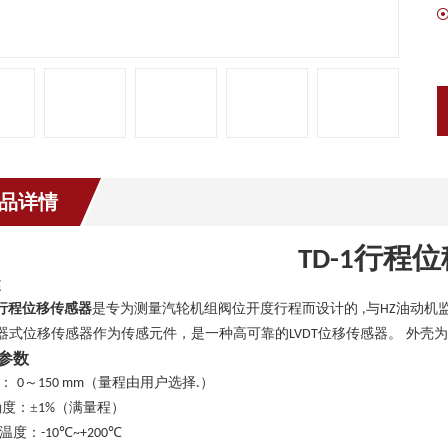
品详情
行程位
TD-1
述
行程位移传感器
是专为测量汽轮机组阀位开度行程而设计的
与
油动机
,
HZ
器
式位移传感器作为传感元件，是一种高可靠的
位移传感器。 外壳
LVDT
参数
：
～
（量程由用户选择
）
0
1
50
mm
.
确度：
±
（满量程）
1%
温度：
℃
℃
-10
~+
20
0