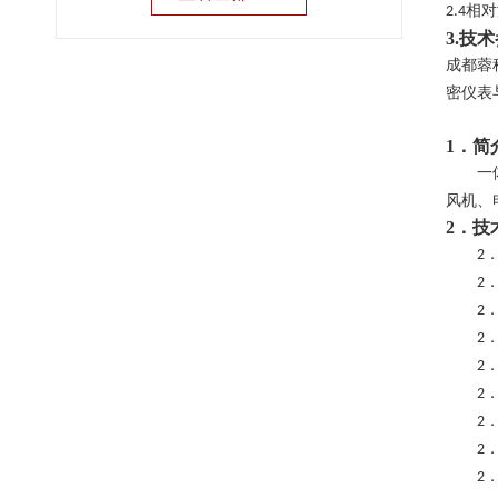
相对
2.4
3.
技术
成都蓉
密仪表
1．简
一
风机、
2
．
技
2
2
2
2
2
2
2
2
2