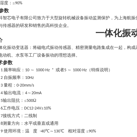
湿度：
≤
90%
参数
科智芯电子有限公司致力于大型旋转机械设备振动监测保护，为上海航振
与传感器的研发和销售的高科技企业。
一体化
振
介
体化
振动变送器：将磁电式振动传感器、精密测量电路集成在一起，构成
电动机、水泵等工厂设备振动的理想选择。
术参数
．
频率响应：
～
或者
～
（特殊说明）
1
10
1000 Hz *
5
1000 Hz
．
自振频率：
2
10Hz
．
量程：
3
0-
20m
m/s
．
输出电流：
～
4
4
20mA
．
输出阻抗：≤
Ω
5
500
．
工作电压：
±
6
DC12-24V
10%
．
接线方式：二线制
7
．
测量方向：水平或垂直或通用
8
．
使用环境：温 度
℃～
℃ 相对湿度 ≤
9
-40
130
90%