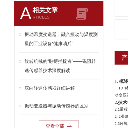
A
相关文章
RTICLES
振动温度变送器：融合振动与温度测
量的工业设备“健康哨兵”
产
旋转机械的“脉搏捕捉者”——磁阻转
速传感器技术深度解读
1.
概
双向转速传感器详细讲解
TD-1
动
变压
2.
技术
振动变送器与振动传感器的区别
量程
2.1
准
2.
2
环境
2.3
查看全部