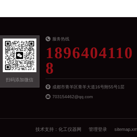
服务热线
1896404110
8
扫码添加微信
成都市青羊区青羊大道16号附55号1层
703154462@qq.com
技术支持：
化工仪器网
管理登录
sitemap.xm