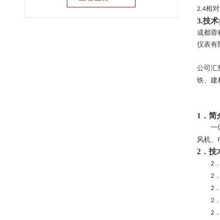
相对
2.4
3.
技术
成都蓉
仪表有
公司汇
铁、建
1．简
一
风机、
2
．
技
2
2
2
2
2