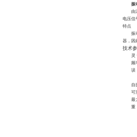
振
由
电压信
特点
振
器，因
技术
灵
频
误
自
可
最
重