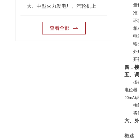
量
大、中型火力发电厂、汽轮机上
准
环
查看全部
相
电
输
外
开
四．
五、
按
电位器
20mA);
接
将
六、
概述