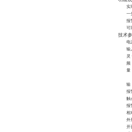
实
一
报
可
技术
电
输
灵
频
量
输
报
触
报
相
外
开