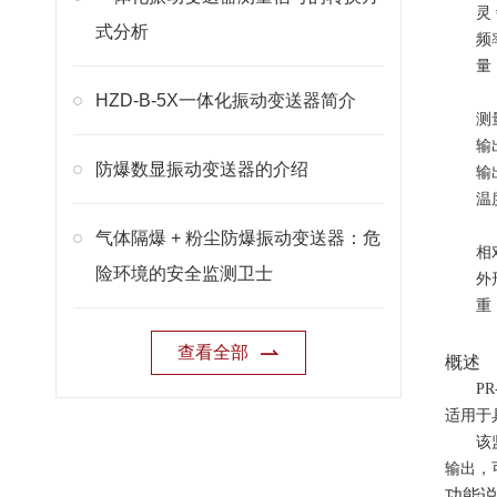
灵
式分析
频
量
HZD-B-5X一体化振动变送器简介
测
输
防爆数显振动变送器的介绍
输
温
气体隔爆 + 粉尘防爆振动变送器：危
相
险环境的安全监测卫士
外
重
查看全部
概述
P
适用于
该
输出，
功能