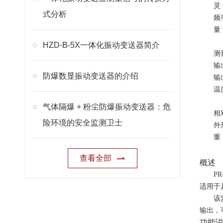
灵
式分析
频
量
HZD-B-5X一体化振动变送器简介
测
输
防爆数显振动变送器的介绍
输
温
气体隔爆 + 粉尘防爆振动变送器：危
相
险环境的安全监测卫士
外
重
查看全部
概述
P
适用于
该
输出，
功能