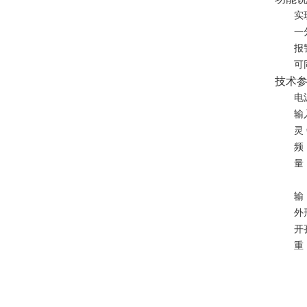
实
一
报
可
技术
电
输
灵
频
量
输
外
开
重