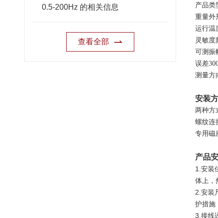
产品类
0.5-200Hz 的相关信息
重量外形
运行温度
灵敏度频率
查看全部
可测振幅
误差300
测量方
安装
两种方
螺纹连
专用磁
产品
1.安
体上，
2.安
护措施
3.接