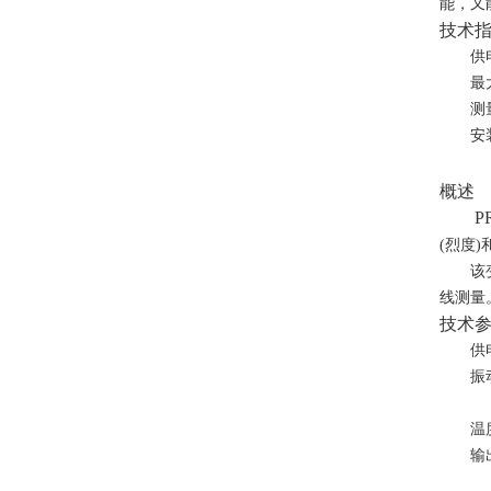
能，又
技术
供
最
测
安
概述
P
(
烈度
)
该
线测量
技术
供
振
温
输