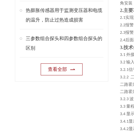
角安装
热膨胀传感器用于监测变压器和电缆
2.
主要
实现
2.1
的温升，防止过热造成损害
报警
2.2
报警
2.3
三参数组合探头和四参数组合探头的
后面
2.4
3.
技术
区别
外
3.1
输
3.2
查看全部
信
3.2.1
3.2.2
二路霍
二路霍
波
3.2.3
量
3.3
显
3.4
显
3.4.1
显
3.4.2