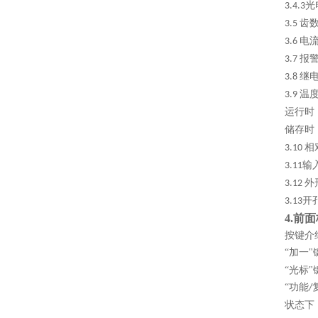
光
3.4.3
齿
3.5
电
3.6
报
3.7
继
3.8
温
3.9
运行时
储存时
相
3.10
输
3.11
外
3.12
开
3.13
4.
前面
按键介
“加一
“光标
“功能
/
状态下