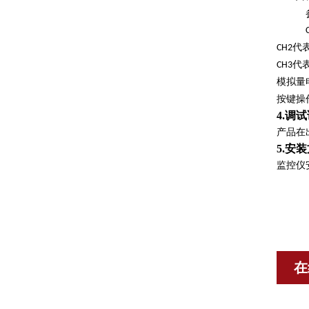
代
CH2
代
CH3
模拟量
按键操
4.
调试
产品在
5.
安装
监控仪
在