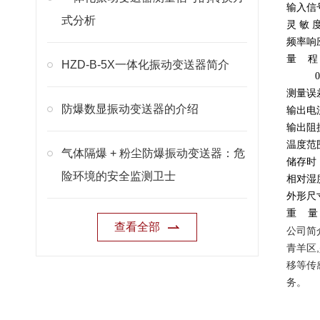
输入信
式分析
灵 敏 度
频率响应
量 程：
HZD-B-5X一体化振动变送器简介
0-2
测量误
防爆数显振动变送器的介绍
输出电流
输出阻抗
温度范围
气体隔爆 + 粉尘防爆振动变送器：危
储存时：
险环境的安全监测卫士
相对湿
外形尺寸
重 量：
查看全部
公司简
青羊区
移等传
务。