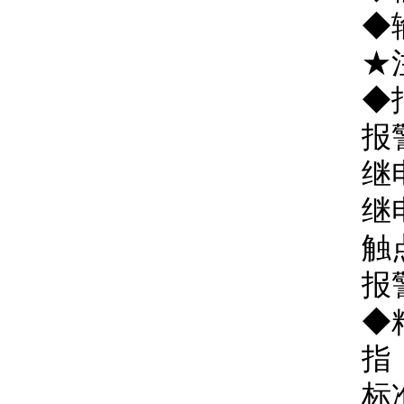
◆
★
◆
报
继
继
触点
报
◆
指
标