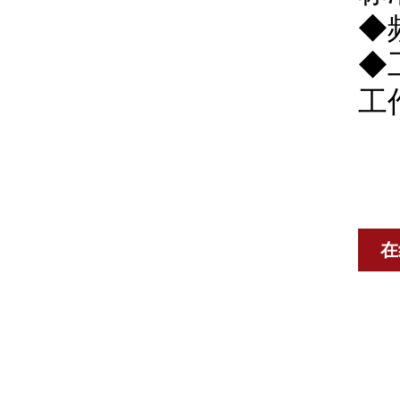
◆
◆
工
在