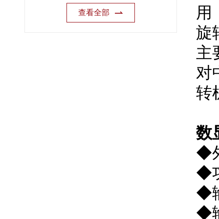
用
查看全部
旋
主
对
转
数
◆
◆
◆
◆