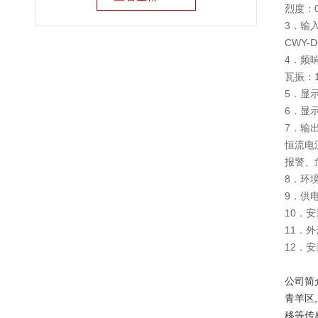
烈度：0
3．输
CWY
4．频响
瓦振：1
5．显
6．显示
7．输
恒流电
报警、危
8．环境
9．供电
10．
11．外
12．
公司简
青羊区
移等传