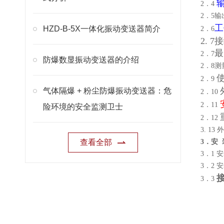
2．4
2．5输
工
HZD-B-5X一体化振动变送器简介
2．6
2. 
最
2．7
防爆数显振动变送器的介绍
2．8
2．9
气体隔爆 + 粉尘防爆振动变送器：危
2．10
2．11
险环境的安全监测卫士
2．12
3. 1
查看全部
3．安 
3．1
3．2
3．3