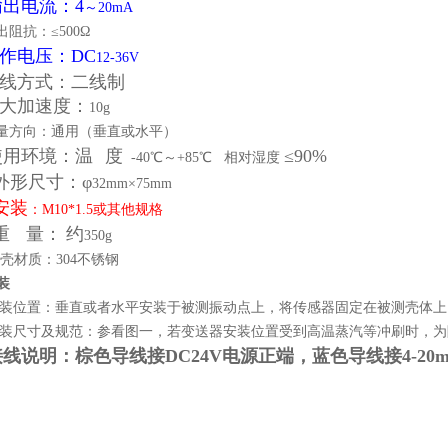
输出电流：4
～20mA
出阻抗：≤500Ω
作电压：DC
12-36V
7接线方式：二线制
大加速度：
10g
测量方向：通用（垂直或水平）
使用环境：温
度
≤90%
-40℃～+85℃ 相对湿度
外形尺寸：φ
32mm×75mm
安装
：M10*1.5或其他规格
重
量：
约
350g
3 外壳材质：304不锈钢
装
 安装位置：垂直或者水平安装于被测振动点上，将传感器固定在被测壳体
 安装尺寸及规范：参看图一，若变送器安装位置受到高温蒸汽等冲刷时，
接线说明：棕色导线接DC24V电源正端，蓝色导线接4-20