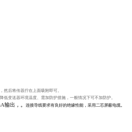
上，然后将传器拧在上面吸附即可。
为降低变送器环境温度、需加防护措施，一般情况下可不加防护。
mA输出，。
连接导线要求有良好的绝缘性能，采用
二
芯屏蔽电缆。