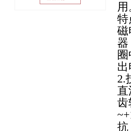
用
特
磁
器
圈
出
2
直
齿
~+
抗