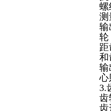
螺
测
输
轮
距
和
输
心
3
齿
齿