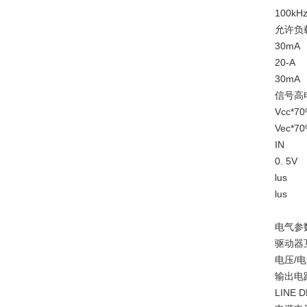
100kH
允许负载
30mA
20-A
30mA
信号高电平
Vcc*7
Vec*7
IN
0. 5V
lus
lus
电气参数E
驱动器
电压/
输出电路
LINE 