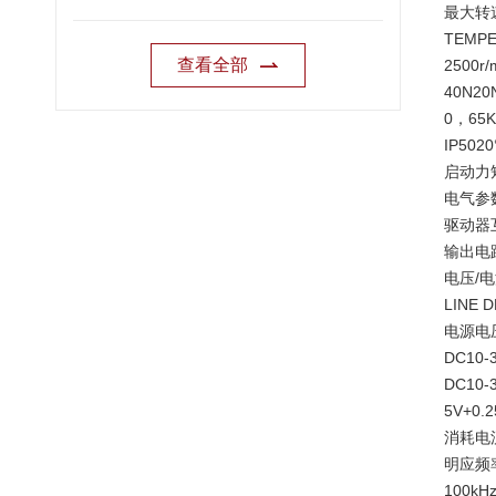
最大转速 
TEMPE
查看全部
2500r/
40N20
0，65K
IP5020
启动力矩S
电气参数E
驱动器
输出电路
电压/
LINE 
电源电压 
DC10-
DC10-
5V+0.2
消耗电流
明应频率
100kH