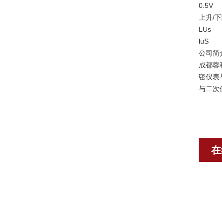
0.5V
上升/下降
LUs
luS
公司简
成都蓉
密仪表
与二次
在