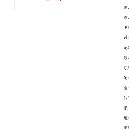
输入
输入阻
测量范
系统输
记录输出
数码显示
频率响
记录输
缓冲输
传感器电
报 
继电
报警继