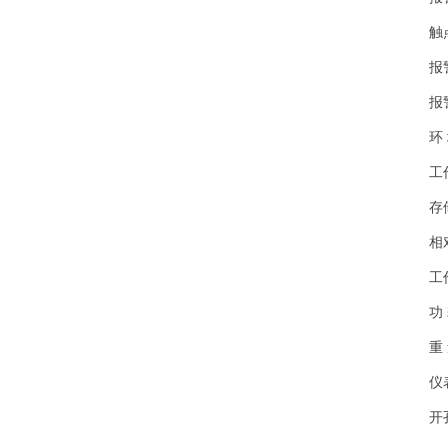
触点容量
报警延
报警复
环 
工作温度
存储温度
相对湿
工作电源
功 耗
重 量:
仪表面
开孔尺寸