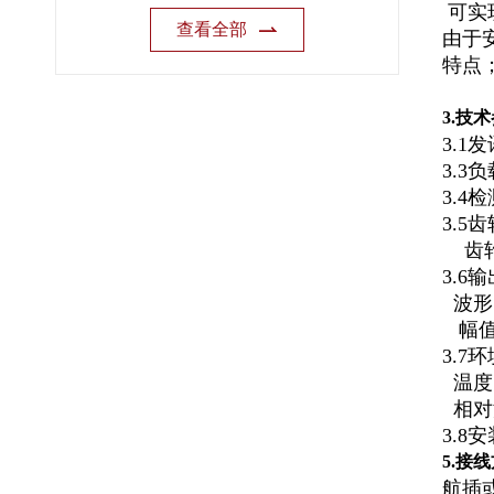
可实
查看全部
由于
特点
3.
技术
3.1发
3.3
3.4
3.5
齿轮
3.6
波形
幅值
3.7
温度：
相对
3.8
5.
接线
航插