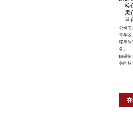
棕色线
黑色
蓝色
公司简
青羊区
移等传
务。
由磁敏
关的脉
在