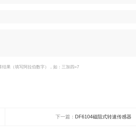
算结果（填写阿拉伯数字），如：三加四=7
下一篇：
DF6104磁阻式转速传感器