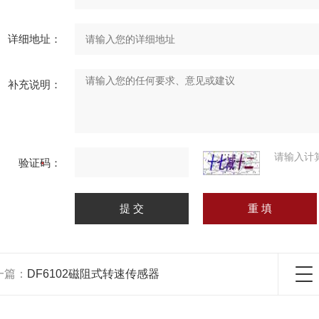
详细地址：
补充说明：
请输入计
验证码：
一篇：
DF6102磁阻式转速传感器