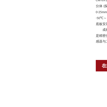
CWY891
分体
(
0-25mm
℃～
-50
底板安
成
是精密
感器与
在