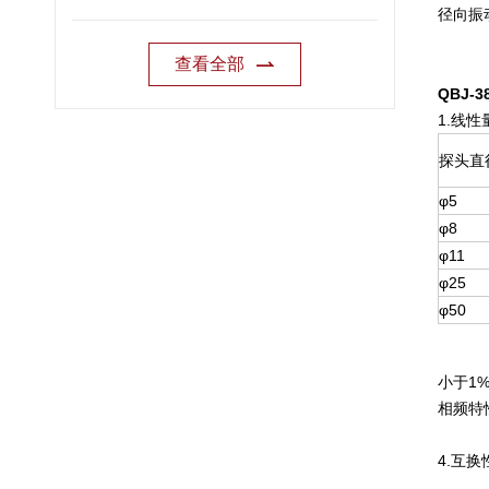
径向振
查看全部
QBJ-
1.线
探头直
φ5
φ8
φ11
φ25
φ50
小于1%
相频特性
4.互换