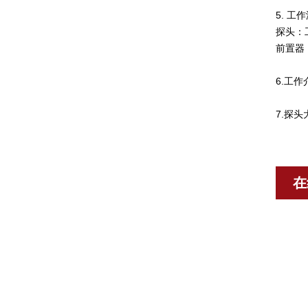
5. 工
探头：工
前置器：
6.工
7.探头
在