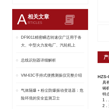
A
相关文章
RTICLES
DF9011精密瞬态转速仪广泛用于各
大、中型火力发电厂、汽轮机上
产
总线识别器详细解析
VM-63C手持式便携测振仪完整介绍
HZS
具
铸
气体隔爆 + 粉尘防爆振动变送器：危
特
险环境的安全监测卫士
1
2