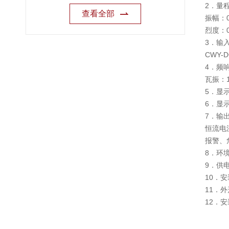
2．量
查看全部
振幅：
烈度：0
3．输
CWY
4．频响
瓦振：1
5．显
6．显示
7．输
恒流电
报警、危
8．环境
9．供电
10．
11．外
12．