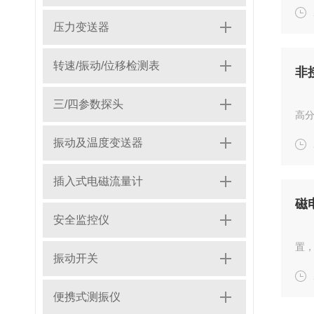
测介
5V
压力变送器
转速/振动/位移检测表
三/四参数探头
高分
感器
振动及温度变送器
油雾
插入式电磁流量计
磁
安全监控仪
置
振动开关
比
的
便携式测振仪
计算，