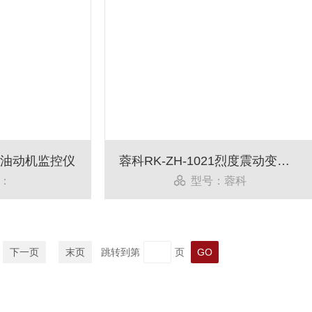
智能油动机监控仪
蓉科RK-ZH-1021烈度震动变送器
：
型号：蓉科
下一页
末页
跳转到第
页