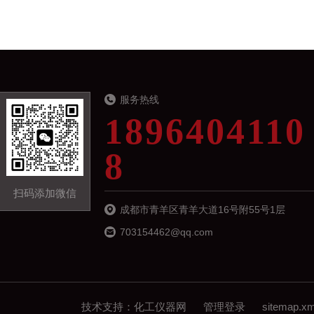
服务热线
1896404110
8
扫码添加微信
成都市青羊区青羊大道16号附55号1层
703154462@qq.com
技术支持：
化工仪器网
管理登录
sitemap.xm